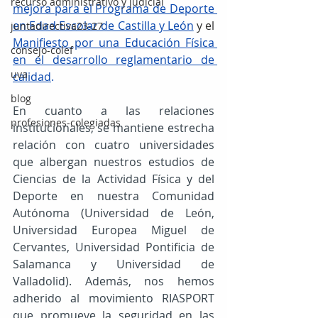
recurso administrativo y judicial
mejora para el Programa de Deporte 
en Edad Escolar de Castilla y León
y el
juntadirectiva23-27
Manifiesto por una Educación Física 
consejo-colef
en el desarrollo reglamentario de 
uva
calidad
. 
blog
En cuanto a las relaciones 
profesiones-colegiadas
institucionales, se mantiene estrecha 
relación con cuatro universidades 
que albergan nuestros estudios de 
Ciencias de la Actividad Física y del 
Deporte en nuestra Comunidad 
Autónoma (Universidad de León, 
Universidad Europea Miguel de 
Cervantes, Universidad Pontificia de 
Salamanca y Universidad de 
Valladolid). Además, nos hemos 
adherido al movimiento RIASPORT 
que promueve la seguridad en las 