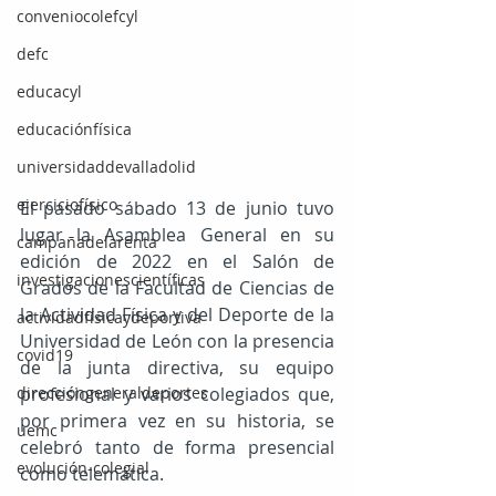
conveniocolefcyl
defc
educacyl
educaciónfísica
universidaddevalladolid
ejerciciofísico
El pasado sábado 13 de junio tuvo 
lugar la Asamblea General en su 
campañadelarenta
edición de 2022 en el Salón de 
investigacionescientíficas
Grados de la Facultad de Ciencias de 
la Actividad Física y del Deporte de la 
actividadfísicaydeportiva
Universidad de León con la presencia 
covid19
de la junta directiva, su equipo 
profesional y varios colegiados que, 
direccióngeneraldeportes
por primera vez en su historia, se 
uemc
celebró tanto de forma presencial 
evolución-colegial
como telemática.