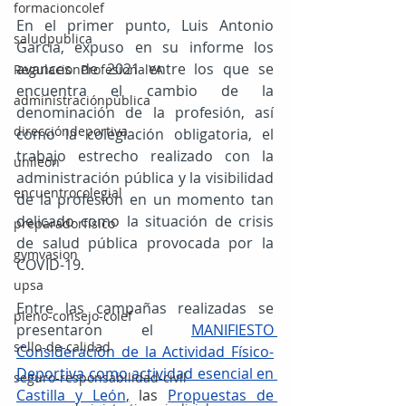
formacioncolef
En el primer punto, Luis Antonio 
saludpublica
García, expuso en su informe los 
avances de 2021 entre los que se 
RegulacionProfesionalYA
encuentra el cambio de la 
administraciónpública
denominación de la profesión, así 
direccióndeportiva
como la colegiación obligatoria, el 
trabajo estrecho realizado con la 
unileon
administración pública y la visibilidad 
encuentrocolegial
de la profesión en un momento tan 
delicado como la situación de crisis 
preparadorfísico
de salud pública provocada por la 
gymvasion
COVID-19.
upsa
Entre las campañas realizadas se 
pleno-consejo-colef
presentaron el 
MANIFIESTO 
sello-de-calidad
Consideración de la Actividad Físico-
Deportiva como actividad esencial en 
seguro-responsabilidad-civil
Castilla y León
,
las 
Propuestas de 