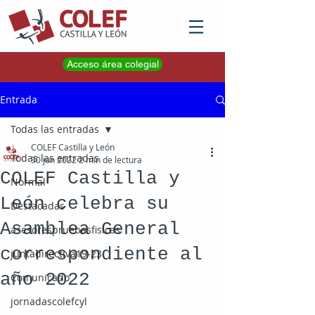
Acceso área colegial
Entrada
Todas las entradas
COLEF Castilla y León
Todas las entradas
30 jun 2022
2 min de lectura
COLEF Castilla y
Normal
León celebra su
Destacadas
Asamblea General
asesorespruebasfisicas
correspondiente al
juntadirectiva19-23
año 2022
Comunicado
jornadascolefcyl