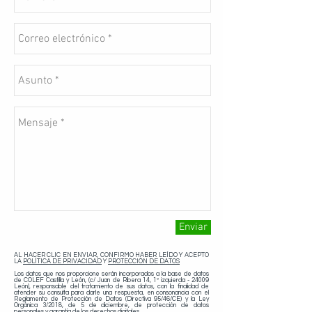
Enviar
AL HACER CLIC EN ENVIAR, CONFIRMO HABER LEÍDO Y ACEPTO
LA
POLÍTICA DE PRIVACIDAD
Y
PROTECCIÓN DE DATOS
Los datos que nos proporcione serán incorporados a la base de datos
de COLEF Castilla y León, (c/ Juan de Ribera 14, 1º izquierda - 24009
León), responsable del tratamiento de sus datos, con la finalidad de
atender su consulta para darle una respuesta, en consonancia con el
Reglamento de Protección de Datos (Directiva 95/46/CE) y la Ley
Orgánica 3/2018, de 5 de diciembre, de protección de datos
personales y garantía de los derechos digitales.