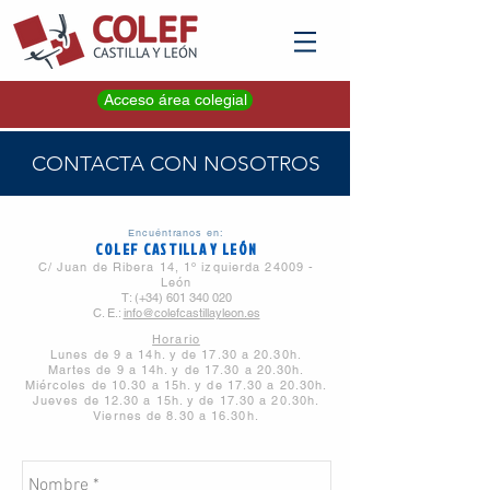
Acceso área colegial
CONTACTA CON NOSOTROS
Encuéntranos en:
COLEF CASTILLA Y LEÓN
C/ Juan de Ribera 14, 1º izquierda
24009 -
León
T: (+34)
601 340 020
C. E.:
info@colefcastillayleon.es
Horario
Lunes de 9 a 14h. y de 17.30 a 20.30h.
Martes de 9 a 14h. y de 17.30 a 20.30h.
Miércoles de 10.30 a 15h. y de 17.30 a 20.30h.
Jueves de 12.30 a 15h. y de 17.30 a 20.30h.
Viernes de 8.30 a 16.30h.