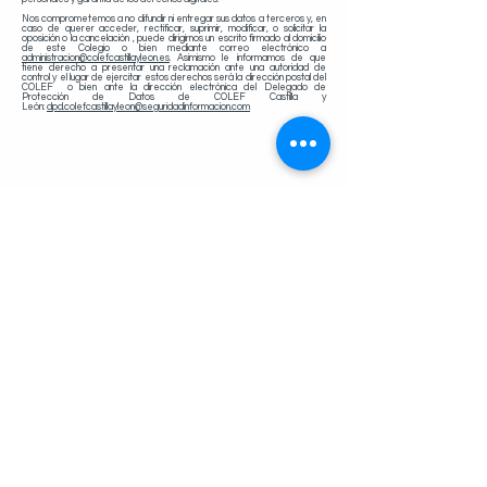
Nos comprometemos a no difundir ni entregar sus datos a terceros y, en
caso de querer acceder, rectificar, suprimir, modificar, o solicitar la
oposición o la cancelación , puede dirigirnos un escrito firmado al domicilio
de este Colegio o bien mediante correo electrónico a
administracion@colefcastillayleon.es
. Asimismo le informamos de que
tiene derecho a presentar una reclamación ante una autoridad de
control y el lugar de ejercitar estos derechos será la dirección postal del
COLEF o bien ante la dirección electrónica del Delegado de
Protección de Datos de COLEF Castilla y
León:
dpd.colefcastillayleon@seguridadinformacion.com
Ilustre Colegio Oficial de Licenciados en Educación Física y Ciencias de
la Actividad Física y el Deporte de Castilla y León.