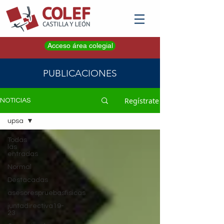
Acceso área colegial
PUBLICACIONES
Regístrate
NOTICIAS
upsa
Todas
las
entradas
Normal
Destacadas
asesorespruebasfisicas
juntadirectiva19-
23