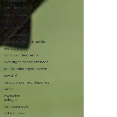
Comunicado
jornadascolefcyl
conveniocolefcyl
defc
educacyl
educaciónfísica
universidaddevalladolid
ejerciciofísico
campañadelarenta
investigacionescientíficas
actividadfísicaydeportiva
covid19
direccióngeneraldeportes
uemc
evolución-
colegial
formacioncolef
saludpublica