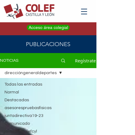
Acceso área colegial
PUBLICACIONES
Regístrate
NOTICIAS
direccióngeneraldeportes
Todas las entradas
Normal
Destacadas
asesorespruebasfisicas
juntadirectiva19-23
Comunicado
jornadascolefcyl