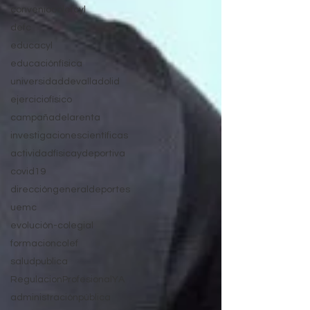
conveniocolefcyl
defc
educacyl
educaciónfísica
universidaddevalladolid
ejerciciofísico
campañadelarenta
investigacionescientíficas
actividadfísicaydeportiva
covid19
direccióngeneraldeportes
uemc
evolución-colegial
formacioncolef
saludpublica
RegulacionProfesionalYA
administraciónpública