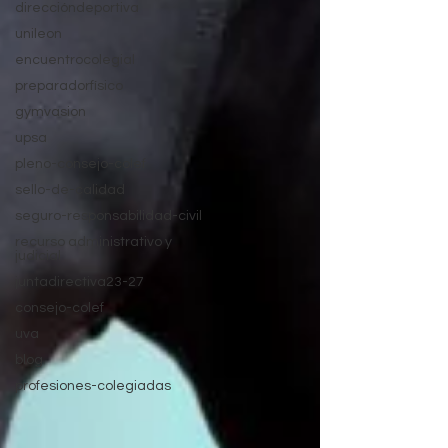
direccióndeportiva
unileon
encuentrocolegial
preparadorfísico
gymvasion
upsa
pleno-consejo-colef
sello-de-calidad
seguro-responsabilidad-civil
recurso administrativo y
judicial
juntadirectiva23-27
consejo-colef
uva
blog
profesiones-colegiadas