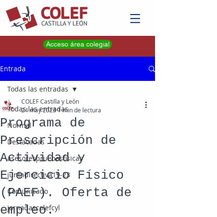
Acceso área colegial
Entrada
Todas las entradas
COLEF Castilla y León
Todas las entradas
24 may 2023
1 min de lectura
Programa de
Normal
Prescripción de
Destacadas
Actividad y
asesorespruebasfisicas
Ejercicio Físico
juntadirectiva19-23
(PAEF). Oferta de
Comunicado
empleo.
jornadascolefcyl