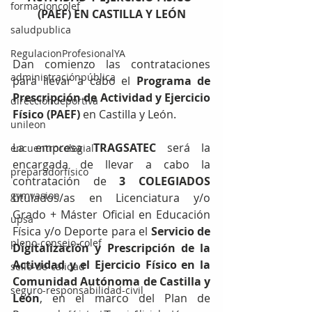
formacioncolef
(PAEF) EN CASTILLA Y LEÓN
saludpublica
RegulacionProfesionalYA
Dan comienzo las contrataciones 
administraciónpública
para llevar a cabo el 
Programa de 
Prescripción de Actividad y Ejercicio 
direccióndeportiva
Físico (PAEF)
 en Castilla y León.
unileon
La empresa 
TRAGSATEC 
será la 
encuentrocolegial
encargada de llevar a cabo la 
preparadorfísico
contratación de 
3 COLEGIADOS 
gymvasion
titulados/as en Licenciatura y/o 
Grado + Máster Oficial en Educación 
upsa
Física y/o Deporte para el 
Servicio de 
pleno-consejo-colef
Digitalización y Prescripción de la 
Actividad y el Ejercicio Físico en la 
sello-de-calidad
Comunidad Autónoma de Castilla y 
seguro-responsabilidad-civil
León
, en el marco del Plan de 