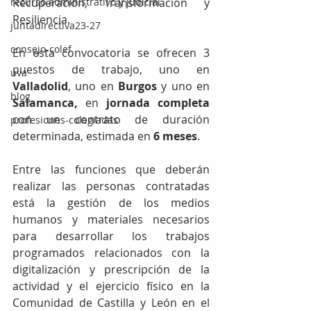
recurso administrativo y judicial
Recuperación, Transformación y 
Resiliencia.
juntadirectiva23-27
consejo-colef
En esta convocatoria se ofrecen 3 
puestos de trabajo, uno en 
uva
Valladolid
, uno en 
Burgos
 y uno en 
blog
Salamanca, 
en 
jornada completa
con un contrato de duración 
profesiones-colegiadas
determinada, estimada en 
6 meses
.
Entre las funciones que deberán 
realizar las personas contratadas 
está la gestión de los medios 
humanos y materiales necesarios 
para desarrollar los trabajos 
programados relacionados con la 
digitalización y prescripción de la 
actividad y el ejercicio físico en la 
Comunidad de Castilla y León en el 