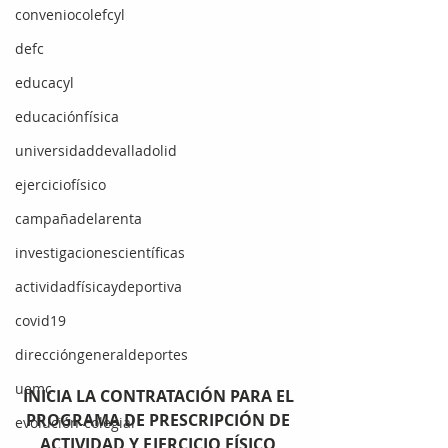
conveniocolefcyl
defc
educacyl
educaciónfísica
universidaddevalladolid
ejerciciofísico
campañadelarenta
investigacionescientíficas
actividadfísicaydeportiva
covid19
direccióngeneraldeportes
uemc
INICIA LA CONTRATACIÓN PARA EL 
PROGRAMA DE PRESCRIPCIÓN DE 
evolución-colegial
ACTIVIDAD Y EJERCICIO FÍSICO 