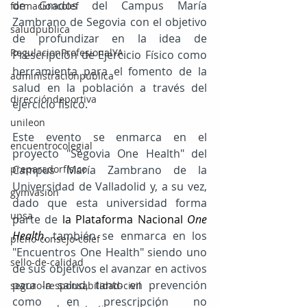
de Grados del Campus María 
formacioncolef
Zambrano de Segovia con el objetivo 
saludpublica
de profundizar en la idea de 
RegulacionProfesionalYA
Prescripción de Ejercicio Físico como 
herramienta para el fomento de la 
administraciónpública
salud en la población a través del 
direccióndeportiva
ejercicio físico.
unileon
Este evento se enmarca en el 
encuentrocolegial
proyecto "Segovia One Health" del 
preparadorfísico
Campus María Zambrano de la 
Universidad de Valladolid y, a su vez, 
gymvasion
dado que esta universidad forma 
upsa
parte de 
la Plataforma Nacional 
One 
Health
, también se enmarca en los 
pleno-consejo-colef
"Encuentros One Health" siendo uno 
sello-de-calidad
de sus objetivos el avanzar en activos 
para la salud, tanto en prevención 
seguro-responsabilidad-civil
como en prescripción no 