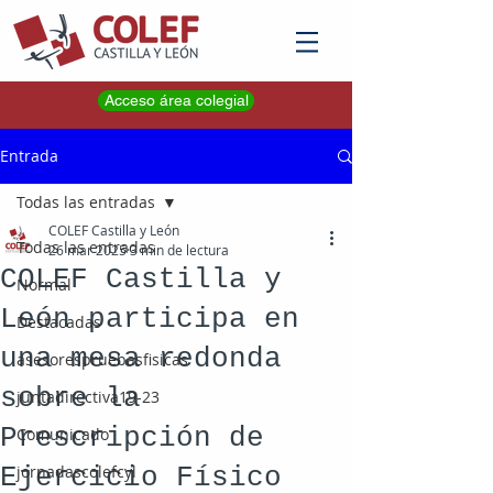
Acceso área colegial
Entrada
Todas las entradas
COLEF Castilla y León
Todas las entradas
26 mar 2025
3 min de lectura
COLEF Castilla y
Normal
León participa en
Destacadas
una mesa redonda
asesorespruebasfisicas
sobre la
juntadirectiva19-23
Prescripción de
Comunicado
Ejercicio Físico
jornadascolefcyl