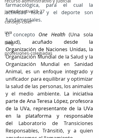
recurso administrativo y judicial
farmacológica, para el cual la 
juntadirectiva23-27
actividad física y el deporte son 
fundamentales. 
consejo-colef
uva
El concepto
One Health
(Una sola 
salud)
, acuñado desde la 
blog
Organización de Naciones Unidas, l
a 
profesiones-colegiadas
Organización Mundial de la Salud y la 
Organización Mundial en Sanidad 
Animal
, 
es un enfoque integrado y 
unificador para equilibrar y optimizar 
la salud de las personas, los animales 
y el medio ambiente
. La iniciativa 
parte de Ana Teresa López, profesora 
de la UVa, representante de la UVa 
en la plataforma y responsable 
del
 Laboratorio de Transiciones 
Responsables, Trānsitiō, y a quien 