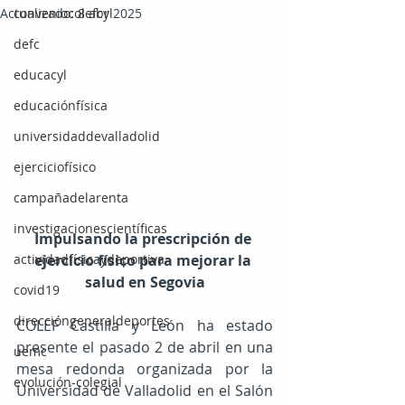
Actualizado:
conveniocolefcyl
8 abr 2025
defc
educacyl
educaciónfísica
universidaddevalladolid
ejerciciofísico
campañadelarenta
investigacionescientíficas
Impulsando la prescripción de 
actividadfísicaydeportiva
ejercicio físico para mejorar la 
salud en Segovia
covid19
direccióngeneraldeportes
COLEF Castilla y León ha estado 
presente el pasado 2 de abril en una 
uemc
mesa redonda organizada por la 
evolución-colegial
Universidad de Valladolid en el Salón 