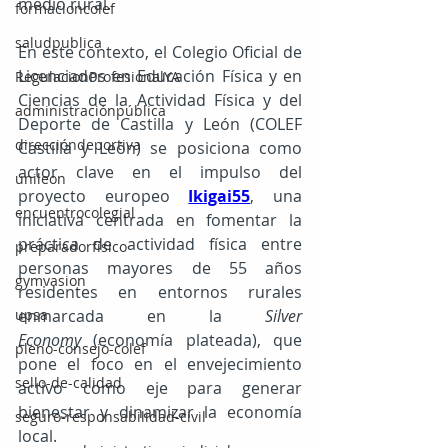
medio rural.
formacioncolef
saludpublica
En este contexto, el Colegio Oficial de 
Licenciados en Educación Física y en 
RegulacionProfesionalYA
Ciencias de la Actividad Física y del 
administraciónpública
Deporte de Castilla y León (COLEF 
direccióndeportiva
Castilla y León) se posiciona como 
actor clave en el impulso del 
unileon
proyecto europeo 
Ikigai55
,
 una 
encuentrocolegial
iniciativa centrada en fomentar la 
práctica de actividad física entre 
preparadorfísico
personas mayores de 55 años 
gymvasion
residentes en entornos rurales 
enmarcada en la 
Silver 
upsa
Economy
 (economía plateada), que 
pleno-consejo-colef
pone el foco en el envejecimiento 
sello-de-calidad
activo como eje para generar 
bienestar y dinamizar la economía 
seguro-responsabilidad-civil
local. 