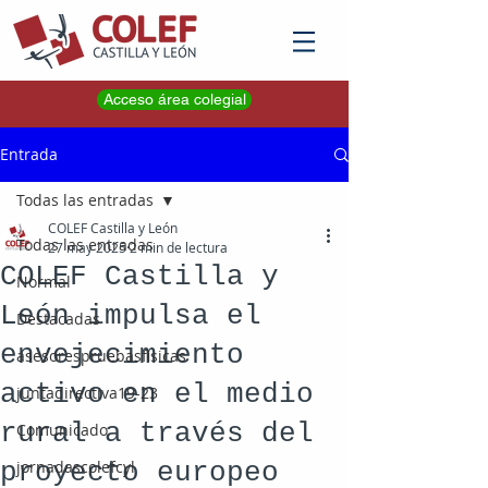
Acceso área colegial
Entrada
Todas las entradas
COLEF Castilla y León
Todas las entradas
27 may 2025
2 min de lectura
COLEF Castilla y
Normal
León impulsa el
Destacadas
envejecimiento
asesorespruebasfisicas
activo en el medio
juntadirectiva19-23
rural a través del
Comunicado
proyecto europeo
jornadascolefcyl