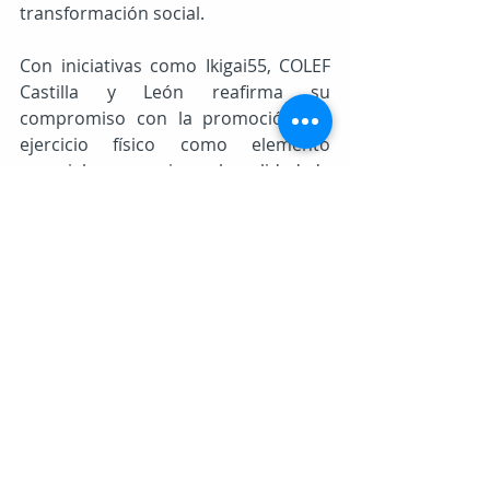
transformación social.
Con iniciativas como Ikigai55, COLEF 
Castilla y León reafirma su 
compromiso con la promoción del 
ejercicio físico como elemento 
esencial para mejorar la calidad de 
vida en el medio rural, al tiempo que 
contribuye a abrir nuevas vías de 
empleo en el ámbito de la actividad 
física y el deporte.
Cuantas más personas estemos 
colegiadas, más se escucharán 
nuestras voces.
Es tu responsabilidad, es tu 
compromiso con la profesión.
Si todavía no te has colegiado, 