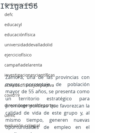
conveniocolefcyl
Ikigai55
defc
educacyl
educaciónfísica
universidaddevalladolid
ejerciciofísico
campañadelarenta
investigacionescientíficas
Zamora, una de las provincias con 
mayor porcentaje de población 
actividadfísicaydeportiva
mayor de 55 años, se presenta como 
covid19
un territorio estratégico para 
promover políticas que favorezcan la 
direccióngeneraldeportes
calidad de vida de este grupo y, al 
uemc
mismo tiempo, generen nuevas 
evolución-colegial
oportunidades de empleo en el 