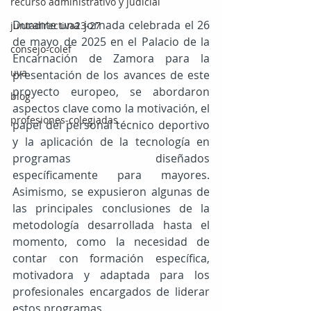
recurso administrativo y judicial
Durante una jornada celebrada el 26 
juntadirectiva23-27
de mayo de 2025 en el Palacio de la 
consejo-colef
Encarnación de Zamora para la 
uva
presentación de los avances de este 
proyecto europeo, se abordaron 
blog
aspectos clave como la motivación, el 
profesiones-colegiadas
papel del personal técnico deportivo 
y la aplicación de la tecnología en 
programas diseñados 
específicamente para mayores. 
Asimismo, se expusieron algunas de 
las principales conclusiones de la 
metodología desarrollada hasta el 
momento, como la necesidad de 
contar con formación específica, 
motivadora y adaptada para los 
profesionales encargados de liderar 
estos programas.