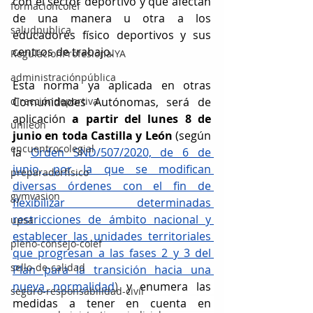
con el sector deportivo y que afectan 
formacioncolef
de una manera u otra a los 
saludpublica
educadores físico deportivos y sus 
centros de trabajo.
RegulacionProfesionalYA
administraciónpública
Esta norma ya aplicada en otras 
Comunidades Autónomas, será de 
direccióndeportiva
aplicación 
a partir del lunes 8 de 
unileon
junio en toda Castilla y León 
(según 
encuentrocolegial
la
Orden SND/507/2020, de 6 de 
junio, por la que se modifican 
preparadorfísico
diversas órdenes con el fin de 
gymvasion
flexibilizar determinadas 
restricciones de ámbito nacional y 
upsa
establecer las unidades territoriales 
pleno-consejo-colef
que progresan a las fases 2 y 3 del 
sello-de-calidad
Plan para la transición hacia una 
nueva normalidad
)
y 
enumera las 
seguro-responsabilidad-civil
medidas a tener en cuenta en 