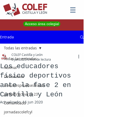
Acceso área colegial
Entrada
Todas las entradas
COLEF Castilla y León
Todas las entradas
6 jun 2020
6 min de lectura
Los educadores
Normal
físico deportivos
Destacadas
ante la fase 2 en
asesorespruebasfisicas
Castilla y León
juntadirectiva19-23
Actualizado:
16 jun 2020
Comunicado
jornadascolefcyl