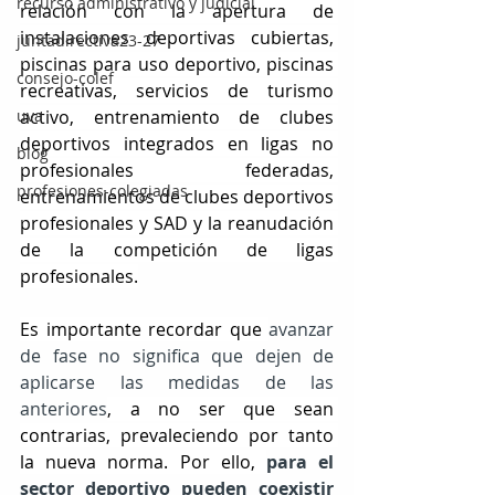
recurso administrativo y judicial
relación con la apertura de 
instalaciones deportivas cubiertas, 
juntadirectiva23-27
piscinas para uso deportivo, piscinas 
consejo-colef
recreativas, servicios de turismo 
activo, entrenamiento de clubes 
uva
deportivos integrados en ligas no 
blog
profesionales federadas, 
profesiones-colegiadas
entrenamientos de clubes deportivos 
profesionales y SAD y la reanudación 
de la competición de ligas 
profesionales.
Es importante recordar que 
avanzar 
de fase no significa que dejen de 
aplicarse las medidas de las 
anteriores
, a no ser que sean 
contrarias, prevaleciendo por tanto 
la nueva norma. Por ello, 
para el 
sector deportivo pueden coexistir 