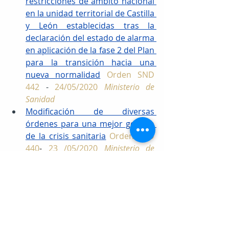
restricciones de ámbito nacional 
en la unidad territorial de Castilla 
y León establecidas tras la 
declaración del estado de alarma 
en aplicación de la fase 2 del Plan 
para la transición hacia una 
nueva normalidad
Orden SND 
442
 - 
24/05/2020 
Ministerio de 
Sanidad
Modificación de diversas 
órdenes para una mejor gestión 
de la crisis sanitaria
Orden SND 
440
- 
23 /05/2020 
Ministerio de 
Sanidad
Condiciones para el uso 
obligatorio de mascarilla durante 
la situación de crisis sanitaria 
ocasionada por el COVID-19
10/05/2020 
Ministerio de Sanidad