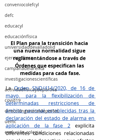
conveniocolefcyl
defc
educacyl
educaciónfísica
El Plan para la transición hacia 
universidaddevalladolid
una nueva normalidad sigue 
reglamentándose a través de 
ejerciciofísico
Órdenes que especifican las 
campañadelarenta
medidas para cada fase.
investigacionescientíficas
La 
Orden SND/414/2020, de 16 de 
actividadfísicaydeportiva
mayo, para la flexibilización de 
covid19
determinadas restricciones de 
ámbito nacional establecidas tras la 
direccióngeneraldeportes
declaración del estado de alarma en 
uemc
aplicación de la fase 2
 explicita 
evolución-colegial
diferentes condiciones relacionadas 