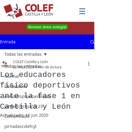
Acceso área colegial
Entrada
Todas las entradas
COLEF Castilla y León
Todas las entradas
22 may 2020
3 min de lectura
Los educadores
Normal
físico deportivos
Destacadas
ante la fase 1 en
asesorespruebasfisicas
Castilla y León
juntadirectiva19-23
Actualizado:
16 jun 2020
Comunicado
jornadascolefcyl