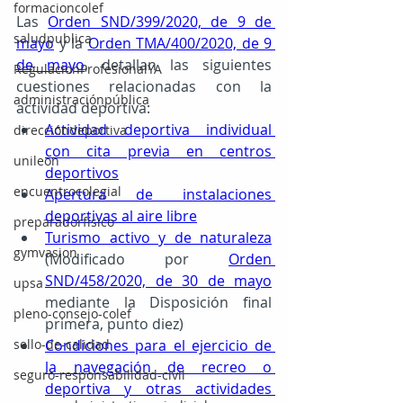
formacioncolef
Las 
Orden SND/399/2020, de 9 de 
saludpublica
mayo
y la 
Orden TMA/400/2020, de 9 
de mayo
, detallan las siguientes 
RegulacionProfesionalYA
cuestiones relacionadas con la 
administraciónpública
actividad deportiva: 
Actividad deportiva individual 
direccióndeportiva
con cita previa en centros 
unileon
deportivos
encuentrocolegial
Apertura de instalaciones 
deportivas al aire libre
preparadorfísico
Turismo activo y de naturaleza
gymvasion
(
Modificado por 
Orden 
SND/458/2020, de 30 de mayo
upsa
mediante la Disposición final 
pleno-consejo-colef
primera, punto diez)
sello-de-calidad
Condiciones para el ejercicio de 
la navegación de recreo o 
seguro-responsabilidad-civil
deportiva y otras actividades 