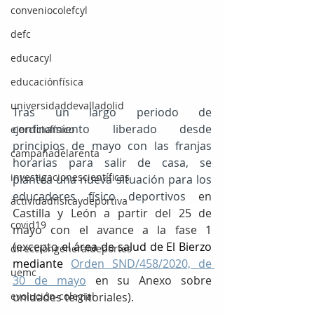
conveniocolefcyl
defc
educacyl
educaciónfísica
universidaddevalladolid
Tras un largo periodo de 
confinamiento liberado desde 
ejerciciofísico
principios de mayo con las franjas 
campañadelarenta
horarias para salir de casa, se 
investigacionescientíficas
plantea una nueva situación para los 
educadores físico deportivos 
en 
actividadfísicaydeportiva
Castilla y León a partir del 25 de 
covid19
mayo con el avance a la fase 1 
(excepto 
el área de salud de El Bierzo 
direccióngeneraldeportes
mediante 
Orden SND/458/2020, de 
uemc
30 de mayo
 en su Anexo sobre 
evolución-colegial
unidades territoriales).