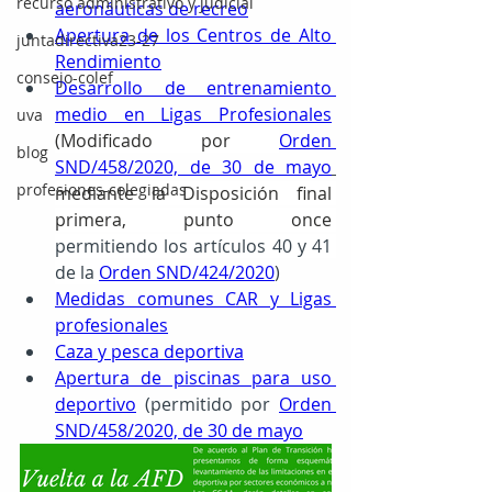
recurso administrativo y judicial
aeronáuticas de recreo
Apertura de los Centros de Alto 
juntadirectiva23-27
Rendimiento
consejo-colef
Desarrollo de entrenamiento 
medio en Ligas Profesionales
uva
(
Modificado por 
Orden 
blog
SND/458/2020, de 30 de mayo
profesiones-colegiadas
mediante la Disposición final 
primera, punto once 
permitiendo los artículos 40 y 41 
de la
Orden SND/424/2020
)
Medidas comunes CAR y Ligas 
profesionales
Caza y pesca deportiva
Apertura de piscinas para uso 
deportivo
(permitido por 
Orden 
SND/458/2020, de 30 de mayo