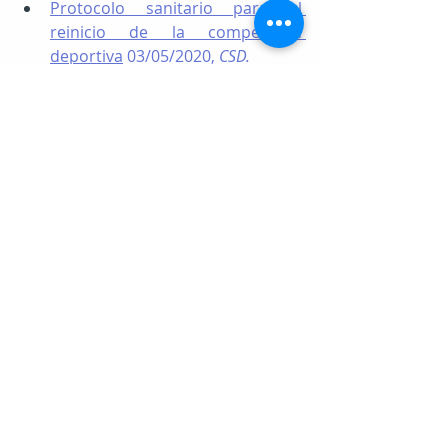
Protocolo sanitario para el 
reinicio de la competición 
deportiva
 03/05/2020, 
CSD.
Plan para la Transición hacia una 
Nueva Normalidad. FAQ
. 
03/05/2020, 
Min. Sanidad.
¿Qué debes tener en cuenta al 
comprar una mascarilla?
03/05/2020, 
Min. Consumo.
FAQs para deportistas 
profesionales durante la Fase 0
05/05/2020, 
CSD.
Informe sobre la transmisión del 
SARS-CoV-2 en playas y piscinas
05/05/2020, 
CSIC.
Protección de datos y 
coronavirus
08/05/2020, 
AEPD.
Guía de la fase 1
09/05/2020, 
Min. 
Sanidad.