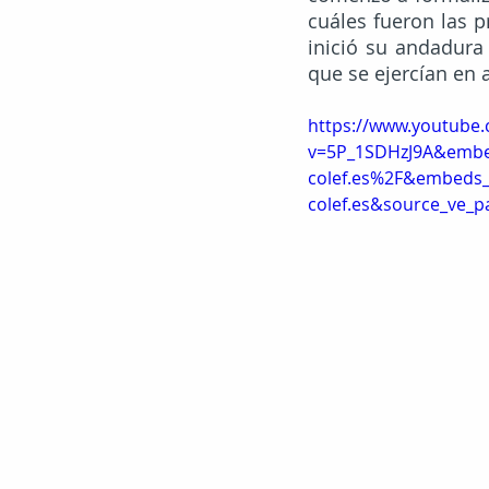
cuáles fueron las p
inició su andadura 
que se ejercían en 
https://www.youtube
v=5P_1SDHzJ9A&embe
colef.es%2F&embeds_
colef.es&source_ve_