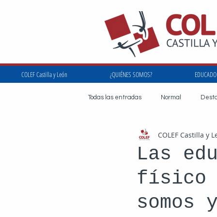
COLEF Castilla y León
¿QUIÉNES SOMOS?
EDUCADOR
Todas las entradas
Normal
Dest
COLEF Castilla y L
jornadascolefcyl
conveniocolefcy
Las ed
físico
campañadelarenta
investigaci
somos 
uemc
evolución-colegial
f