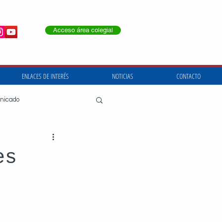
Acceso área colegial
ENLACES DE INTERÉS
NOTICIAS
CONTACTO
nicado
dolid
ejerciciofísico
es
ngeneraldeportes
inistraciónpública