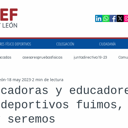
ES FÍSICO DEPORTIVOS
COLEGIACIÓN
CIUDADANÍA
acadas
asesorespruebasfisicas
juntadirectiva19-23
Comu
eón
18 may 2023
2 min de lectura
l
defc
educacyl
educaciónfísica
universidaddevalla
ucadoras y educador
 deportivos fuimos,
onescientíficas
actividadfísicaydeportiva
covid19
direcció
y seremos
ormacioncolef
saludpublica
RegulacionProfesionalYA
adm