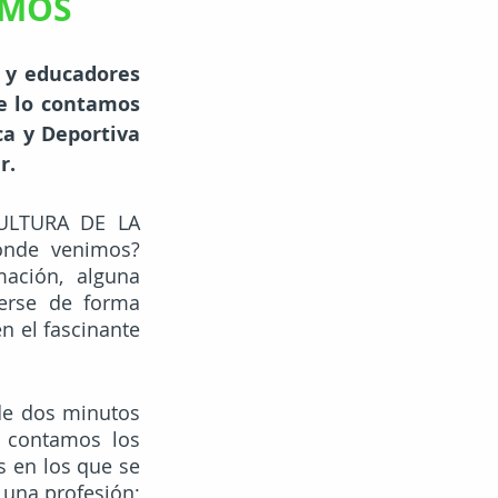
EMOS
 y educadores 
e lo contamos 
a y Deportiva 
r.
ULTURA DE LA 
nde venimos? 
ción, alguna 
erse de forma 
 el fascinante 
e dos minutos 
 contamos los 
 en los que se 
 una profesión; 