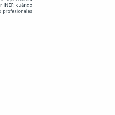
r INEF; cuándo 
 profesionales 