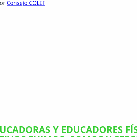
or 
Consejo COLEF
encuentrocolegial
preparadorfísico
gymvasion
upsa
DUCADORAS Y EDUCADORES FÍS