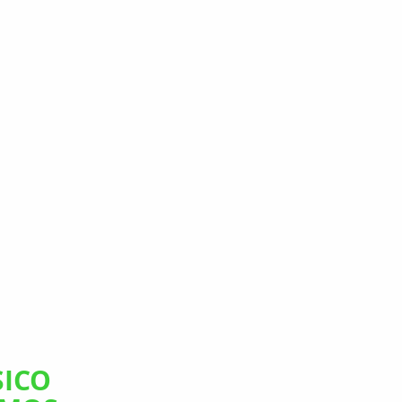
pleno-consejo-colef
ICO 