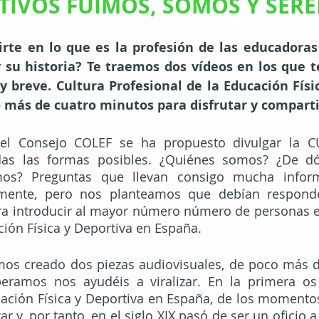
TIVOS FUIMOS, SOMOS Y SER
irte en lo que es la profesión de las educadoras
y su historia? Te traemos dos vídeos en los que t
y breve. Cultura Profesional de la Educación Físic
 más de cuatro minutos para disfrutar y comparti
el Consejo COLEF se ha propuesto divulgar la C
as las formas posibles. ¿Quiénes somos? ¿De dó
os? Preguntas que llevan consigo mucha informa
emente, pero nos planteamos que debían respond
ara introducir al mayor número número de personas en
ión Física y Deportiva en España.
mos creado dos piezas audiovisuales, de poco más d
eramos nos ayudéis a viralizar. En la primera os
ación Física y Deportiva en España, de los momentos
 y, por tanto, en el siglo XIX pasó de ser un oficio a