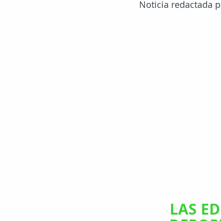
Noticia redactada p
direccióndeportiva
unileon
LAS E