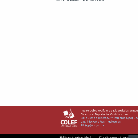
Ilustre Colegio Oficial de Licenciados en Edu
Física y el Deporte de Castilla y León.
Calle Juan de Ribera, 14, 1º izquierda, 24009 L
C.E.:
info@colefcastillayleon.es
Tfl: (+34) 601 340 020
Política de privacidad
Condiciones de uso