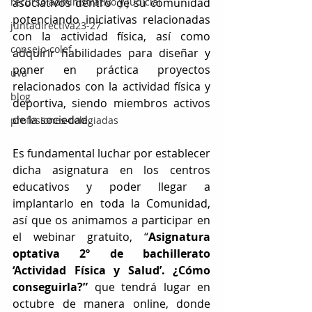
recurso administrativo y judicial
asociativos dentro de su comunidad 
potenciando iniciativas relacionadas 
juntadirectiva23-27
con la actividad física, así como 
consejo-colef
adquirir habilidades para diseñar y 
poner en práctica proyectos 
uva
relacionados con la actividad física y 
blog
deportiva, siendo miembros activos 
de la sociedad.
profesiones-colegiadas
Es fundamental luchar por establecer 
dicha asignatura en los centros 
educativos y poder llegar a 
implantarlo en toda la Comunidad, 
así que os animamos a participar en 
el webinar gratuito, “
Asignatura 
optativa 2º de bachillerato 
‘Actividad Física y Salud’. ¿Cómo 
conseguirla?”
 que tendrá lugar en 
octubre de manera online, donde 