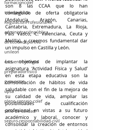
formacioncolef
son 8 las CCAA que lo han 
saludpublica
conseguido de oferta obligatoria 
(Andalucía, Aragón, Canarias, 
RegulacionProfesionalYA
Cantabria, Extremadura, La Rioja, 
administraciónpública
País Vasco, C. Valenciana, Ceuta y 
Melilla), y creemos fundamental dar 
direccióndeportiva
un impulso en Castilla y León.
unileon
Los objetivos de implantar la 
encuentrocolegial
asignatura ‘Actividad Física y Salud’ 
preparadorfísico
en esta etapa educativa son la 
gymvasion
consolidación de hábitos de vida 
saludable con el fin de la mejora de 
upsa
su calidad de vida, ampliar las 
pleno-consejo-colef
posibilidades de cualificación 
profesional en vistas a su futuro 
sello-de-calidad
académico y laboral, conocer y 
seguro-responsabilidad-civil
consolidar la creación de entornos 