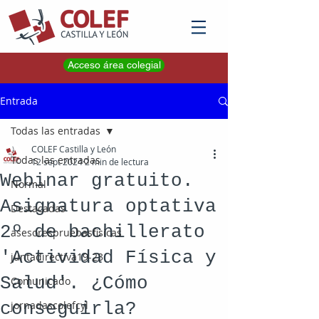
Acceso área colegial
Entrada
Todas las entradas
COLEF Castilla y León
Todas las entradas
12 sept 2024
2 min de lectura
Webinar gratuito.
Normal
Asignatura optativa
Destacadas
2º de bachillerato
asesorespruebasfisicas
'Actividad Física y
juntadirectiva19-23
Salud'. ¿Cómo
Comunicado
conseguirla?
jornadascolefcyl