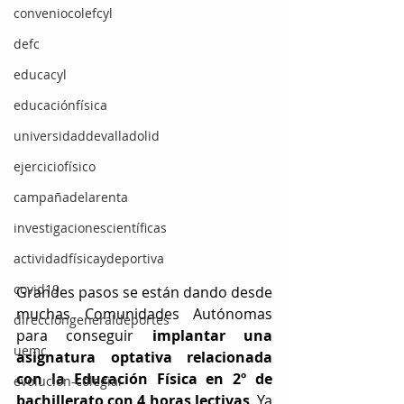
conveniocolefcyl
defc
educacyl
educaciónfísica
universidaddevalladolid
ejerciciofísico
campañadelarenta
investigacionescientíficas
actividadfísicaydeportiva
covid19
Grandes pasos se están dando desde 
muchas Comunidades Autónomas 
direccióngeneraldeportes
para conseguir 
implantar una 
uemc
asignatura optativa relacionada 
con la Educación Física en 2º de 
evolución-colegial
bachillerato con 4 horas lectivas
. Ya 