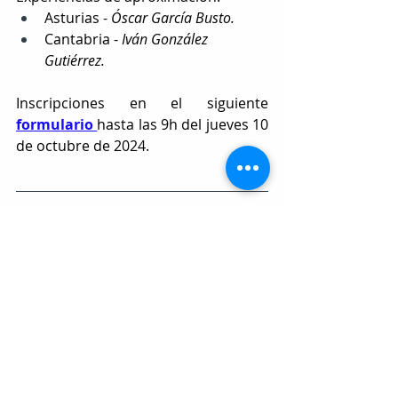
Asturias - 
Óscar García Busto.
Cantabria - 
Iván González 
Gutiérrez.
Inscripciones en el siguiente 
formulario 
hasta las 9h del jueves 10 
de octubre de 2024.
 Cuantas más personas estemos 
colegiadas, más se escucharán 
nuestras voces. 
Es tu responsabilidad, es tu 
compromiso con la profesión.
Si todavía no te has colegiado, 
puedes hacerlo de forma fácil y 
sencilla a través de la 
Plataforma 
COLEF.