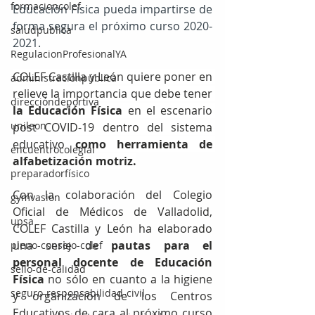
formacioncolef
Educación Física pueda impartirse de 
forma segura el próximo curso 2020-
saludpublica
2021.
RegulacionProfesionalYA
COLEF Castilla y León quiere poner en 
administraciónpública
relieve la importancia que debe tener 
direccióndeportiva
la Educación Física 
en el escenario 
unileon
post COVID-19 dentro del sistema 
educativo 
como herramienta de 
encuentrocolegial
alfabetización motriz.
preparadorfísico
Con la colaboración del Colegio 
gymvasion
Oficial de Médicos de Valladolid,  
upsa
COLEF Castilla y León ha elaborado 
una serie de 
pautas para el 
pleno-consejo-colef
personal docente de Educación 
sello-de-calidad
Física
 no sólo en cuanto a la higiene 
seguro-responsabilidad-civil
y organización de los Centros 
Educativos de cara al próximo curso 