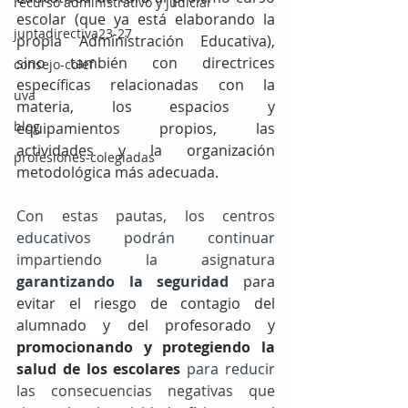
recurso administrativo y judicial
escolar (que ya está elaborando la 
juntadirectiva23-27
propia Administración Educativa), 
sino también con directrices 
consejo-colef
específicas relacionadas con la 
uva
materia, los espacios y 
blog
equipamientos propios, las 
actividades y la organización 
profesiones-colegiadas
metodológica más adecuada.
Con estas pautas, los centros 
educativos podrán continuar 
impartiendo la asignatura 
garantizando la seguridad 
para 
evitar el riesgo de contagio del 
alumnado y del profesorado y 
promocionando y protegiendo la 
salud de los escolares
para reducir 
las consecuencias negativas que 