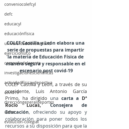
conveniocolefcyl
defc
educacyl
educaciónfísica
COLEF Castilla y León elabora una 
universidaddevalladolid
serie de propuestas para impartir 
ejerciciofísico
la materia de Educación Física de 
campañadelarenta
manera segura y responsable en el 
escenario post covid-19
investigacionescientíficas
actividadfísicaydeportiva
COLEF Castilla y León, a través de su 
presidente, Luis Antonio García 
covid19
Primo, ha dirigido 
una 
carta a 
Dª 
direccióngeneraldeportes
Rocío Lucas,
 Consejera de 
Educación
, ofreciendo su apoyo y 
uemc
colaboración para poner todos los 
evolución-colegial
recursos a su disposición para que la 