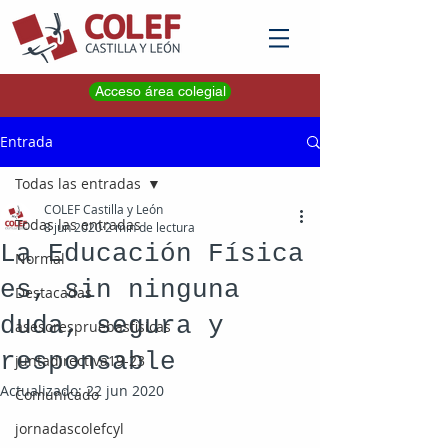
Acceso área colegial
Entrada
Todas las entradas
COLEF Castilla y León
Todas las entradas
8 jun 2020
2 min de lectura
La Educación Física
Normal
es, sin ninguna
Destacadas
duda, segura y
asesorespruebasfisicas
responsable
juntadirectiva19-23
Actualizado:
22 jun 2020
Comunicado
jornadascolefcyl