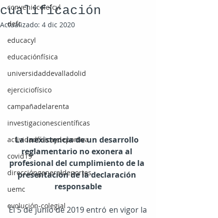
conveniocolefcyl
cualificación
defc
Actualizado:
4 dic 2020
educacyl
educaciónfísica
universidaddevalladolid
ejerciciofísico
campañadelarenta
investigacionescientíficas
La inexistencia de un desarrollo 
actividadfísicaydeportiva
reglamentario no exonera al 
covid19
profesional del cumplimiento de la 
direccióngeneraldeportes
presentación de la declaración 
responsable
uemc
evolución-colegial
El 5 de junio de 2019 entró en vigor la 