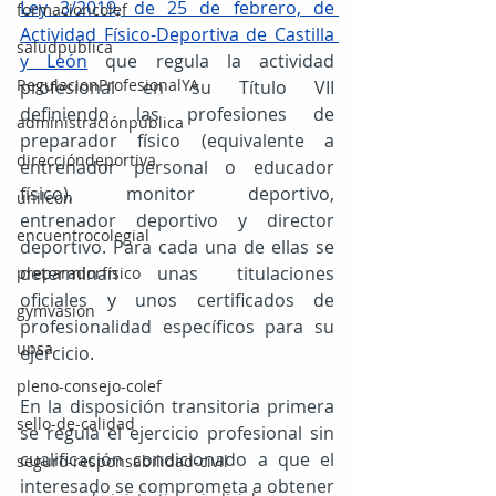
Ley 3/2019, de 25 de febrero, de 
formacioncolef
Actividad Físico-Deportiva de Castilla 
saludpublica
y León
 que regula la actividad 
RegulacionProfesionalYA
profesional en su Título VII 
definiendo las profesiones de 
administraciónpública
preparador físico (equivalente a 
direccióndeportiva
entrenador personal o educador 
físico), monitor deportivo, 
unileon
entrenador deportivo y director 
encuentrocolegial
deportivo. Para cada una de ellas se 
determinan unas titulaciones 
preparadorfísico
oficiales y unos certificados de 
gymvasion
profesionalidad específicos para su 
upsa
ejercicio.
pleno-consejo-colef
En la disposición transitoria primera 
sello-de-calidad
se regula el ejercicio profesional sin 
cualificación condicionado a que el 
seguro-responsabilidad-civil
interesado se comprometa a obtener 