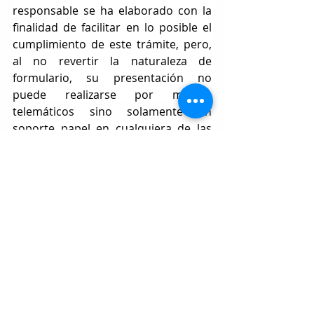
responsable se ha elaborado con la 
finalidad de facilitar en lo posible el 
cumplimiento de este trámite, pero, 
al no revertir la naturaleza de 
formulario, su presentación no 
puede realizarse por medios 
telemáticos sino solamente en 
soporte papel en cualquiera de las 
Oficinas de Asistencia en materia de 
Registros.
Desde COLEF Castilla y León, 
instamos a todos aquellos 
interesados en ejercer las 
profesiones de actividad físico-
deportiva a presentar la declaración 
responsable ante la Dirección 
General de Deportes para poder 
continuar con el ejercicio profesional 