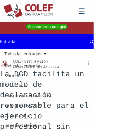
Acceso área colegial
Entrada
Todas las entradas
COLEF Castilla y León
Todas las entradas
25 jun 2020
2 min de lectura
La DGD facilita un
Normal
modelo de
Destacadas
declaración
asesorespruebasfisicas
responsable para el
juntadirectiva19-23
ejercicio
Comunicado
profesional sin
jornadascolefcyl