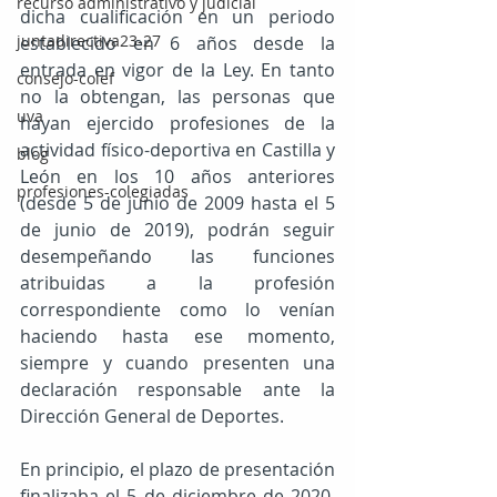
recurso administrativo y judicial
dicha cualificación en un periodo 
juntadirectiva23-27
establecido en 6 años desde la 
entrada en vigor de la Ley. En tanto 
consejo-colef
no la obtengan, las personas que 
uva
hayan ejercido profesiones de la 
actividad físico-deportiva en Castilla y 
blog
León en los 10 años anteriores 
profesiones-colegiadas
(desde 5 de junio de 2009 hasta el 5 
de junio de 2019), podrán seguir 
desempeñando las funciones 
atribuidas a la profesión 
correspondiente como lo venían 
haciendo hasta ese momento, 
siempre y cuando presenten una 
declaración responsable ante la 
Dirección General de Deportes.
En principio, el plazo de presentación 
finalizaba el 5 de diciembre de 2020, 