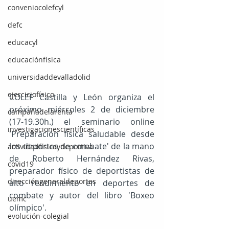
conveniocolefcyl
defc
educacyl
educaciónfísica
universidaddevalladolid
ejerciciofísico
COLEF Castilla y León organiza el 
próximo miércoles 2 de diciembre 
campañadelarenta
(17-19.30h.) el seminario online 
investigacionescientíficas
'Preparación física saludable desde 
los deportes de combate' de la mano 
actividadfísicaydeportiva
de Roberto Hernández Rivas, 
covid19
preparador físico de deportistas de 
direccióngeneraldeportes
alto rendimiento en deportes de 
combate y autor del libro 'Boxeo 
uemc
olímpico'.
evolución-colegial