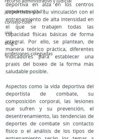
recurso administrativo y judicial
deportiva en alza en los centros 
deportivos por su vinculación con el 
juntadirectiva23-27
entrenamiento de alta intensidad en 
consejo-colef
el que se trabajen todas las 
uva
capacidad físicas básicas de forma 
integral. Por ello, se plantean, de 
blog
manera teórico práctica, diferentes 
profesiones-colegiadas
indicadores para establecer una 
praxis del boxeo de la forma más 
saludable posible.
Aspectos como la vida deportiva del 
deportista de combate, su 
composición corporal, las lesiones 
que sufren y su prevención, el 
desentrenamiento, las tendencias de 
deportes de combate sin contacto 
físico o el análisis de los tipos de 
entrenamiento serán los temas a 