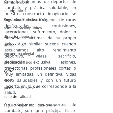
Cuando hablamos de deportes de 
formacioncolef
combate y práctica saludable, en 
saludpublica
nuestro constructo imaginario se 
nos plantean las imágenes de caras 
RegulacionProfesionalYA
desfiguradas, contusiones, 
administraciónpública
laceraciones, sufrimiento, dolor o 
direccióndeportiva
personajes víctimas de su propio 
éxito. Algo similar sucede cuando 
unileon
escuchamos alto rendimiento 
encuentrocolegial
deportivo, véase sacrificio, 
dedicación exclusiva, lesiones, 
preparadorfísico
trayectorias profesionales cortas o 
gymvasion
muy limitadas. En definitiva, vidas 
upsa
poco saludables y con un futuro 
incierto en lo que corresponde a la 
pleno-consejo-colef
salud.
sello-de-calidad
No obstante, los deportes de 
seguro-responsabilidad-civil
combate son una práctica físico-