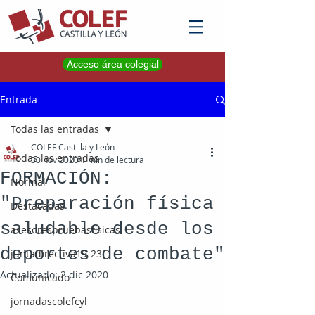
Acceso área colegial
Entrada
Todas las entradas
COLEF Castilla y León
Todas las entradas
30 nov 2020
1 min de lectura
FORMACIÓN:
Normal
"Preparación física
Destacadas
saludable desde los
asesorespruebasfisicas
deportes de combate"
juntadirectiva19-23
Actualizado:
2 dic 2020
Comunicado
jornadascolefcyl