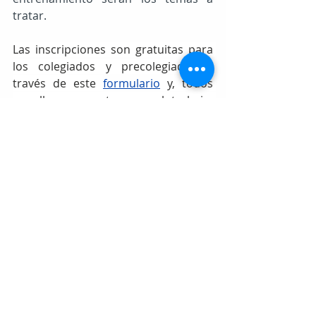
tratar.
Las inscripciones son gratuitas para 
los colegiados y precolegiados a 
través de este 
formulario
 y, todos 
aquellos que entreguen el trabajo, 
recibirán un certificado expedido por 
COLEF Castilla y León.
formacioncolef
Entradas recientes
Ver todo