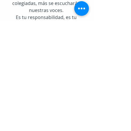
colegiadas, más se escucharán 
nuestras voces. 
Es tu responsabilidad, es tu 
compromiso con la profesión.
Si todavía no te has colegiado, 
puedes hacerlo de forma fácil y 
sencilla a través de la 
Plataforma 
COLEF.
#LaUniónNosHaceFuertes
#dejemosdeserinvisibles
ejerciciofísico
formacioncolef