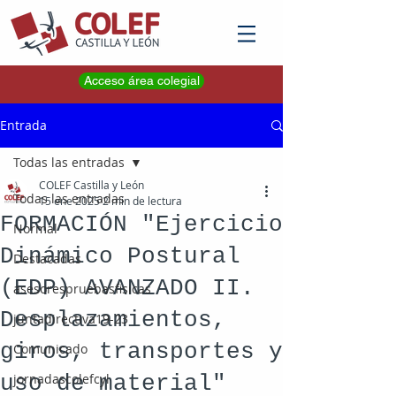
Acceso área colegial
Entrada
Todas las entradas
COLEF Castilla y León
Todas las entradas
15 ene 2025
2 min de lectura
FORMACIÓN "Ejercicio
Normal
Dinámico Postural
Destacadas
(EDP) AVANZADO II.
asesorespruebasfisicas
Desplazamientos,
juntadirectiva19-23
giros, transportes y
Comunicado
uso de material"
jornadascolefcyl