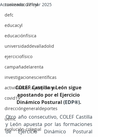
Actualizado:
conveniocolefcyl
27 mar 2025
defc
educacyl
educaciónfísica
universidaddevalladolid
ejerciciofísico
campañadelarenta
investigacionescientíficas
COLEF Castilla y León sigue 
actividadfísicaydeportiva
apostando por el Ejercicio 
covid19
Dinámico Postural 
(EDP®)
.
direccióngeneraldeportes
Otro año consecutivo, COLEF Castilla 
uemc
y León apuesta por las formaciones 
evolución-colegial
de Ejercicio Dinámico Postural 