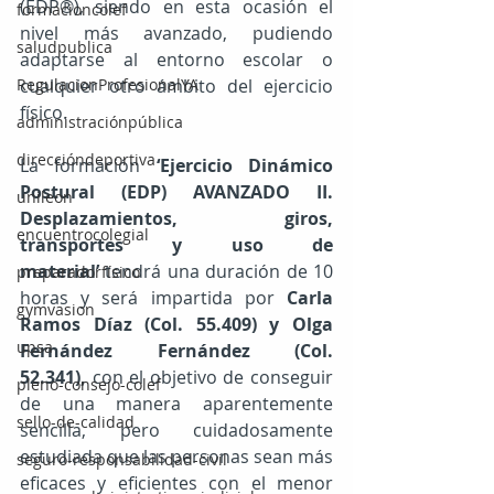
(EDP®), siendo en esta ocasión el 
formacioncolef
nivel más avanzado, pudiendo 
saludpublica
adaptarse al entorno escolar o 
cualquier otro ámbito del ejercicio 
RegulacionProfesionalYA
físico.
administraciónpública
direccióndeportiva
La formación 
‘Ejercicio Dinámico 
Postural (EDP) AVANZADO II. 
unileon
Desplazamientos, giros, 
encuentrocolegial
transportes y uso de 
material’
 tendrá una duración de 10 
preparadorfísico
horas y será impartida por 
Carla 
gymvasion
Ramos Díaz (Col. 55.409) y Olga 
upsa
Fernández Fernández (Col. 
52.341),
 con el objetivo de conseguir 
pleno-consejo-colef
de una manera aparentemente 
sello-de-calidad
sencilla, pero cuidadosamente 
estudiada que las personas sean más 
seguro-responsabilidad-civil
eficaces y eficientes con el menor 