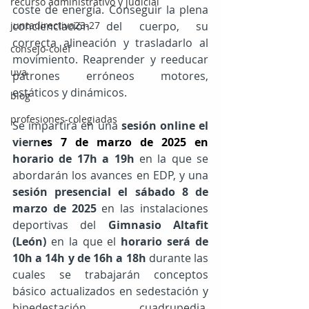
recurso administrativo y judicial
coste de energía. Conseguir la plena 
concienciación del cuerpo, su 
juntadirectiva23-27
correcta alineación y trasladarlo al 
consejo-colef
movimiento. Reaprender y reeducar 
uva
patrones erróneos motores, 
estáticos y dinámicos.
blog
profesiones-colegiadas
Se impartirá en una 
sesión online el 
viern
es 7 de marzo de 2025 en 
horario de 17h a 19h
 en la que se 
abordarán los avances en EDP, y una 
sesión presencial el sábado 8 de 
marzo de 2025
 en las instalaciones 
deportivas del 
Gimnasio Altafit 
(León)
 en la que el 
horario será de 
10h a 14h y de 16h a 18h
 durante las 
cuales se trabajarán conceptos 
básico actualizados en sedestación y 
bipedestación, cuadrupedia, 