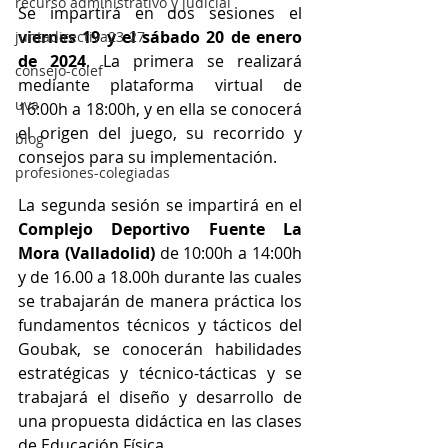
recurso administrativo y judicial
Se impartirá en dos sesiones el 
viernes 19 y el sábado 20 de enero 
juntadirectiva23-27
de 2024
. La primera se realizará 
consejo-colef
mediante plataforma virtual de 
uva
16:00h a 18:00h, y en ella se conocerá 
el origen del juego, su recorrido y 
blog
consejos para su implementación.
profesiones-colegiadas
La segunda sesión se impartirá en el 
Complejo Deportivo Fuente La 
Mora (Valladolid) 
de 10:00h a 14:00h 
y de 16.00 a 18.00h durante las cuales 
se trabajarán de manera práctica los 
fundamentos técnicos y tácticos del 
Goubak, se conocerán habilidades 
estratégicas y técnico-tácticas y se 
trabajará el diseño y desarrollo de 
una propuesta didáctica en las clases 
de Educación Física.