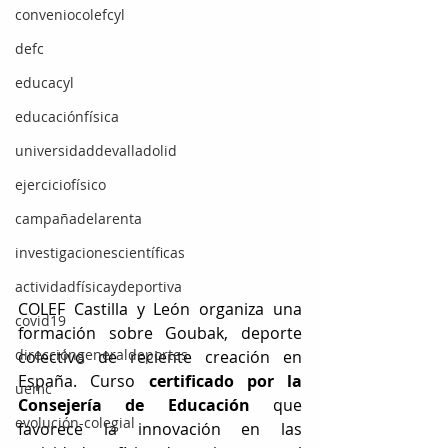
conveniocolefcyl
defc
educacyl
educaciónfísica
universidaddevalladolid
ejerciciofísico
campañadelarenta
investigacionescientíficas
actividadfísicaydeportiva
COLEF Castilla y León organiza una 
covid19
formación sobre Goubak, deporte 
direccióngeneraldeportes
colectivo de reciente creación en 
España. Curso 
certificado por la 
uemc
Consejería de Educación
 que 
evolución-colegial
favorece la innovación en las 