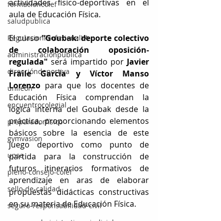
actividades físico-deportivas en el 
formacioncolef
aula de Educación Física.
saludpublica
El curso 
"Goubak: deporte colectivo 
RegulacionProfesionalYA
de colaboración oposición-
administraciónpública
regulada"
 será impartido por 
Javier 
direccióndeportiva
Fraile García y Víctor Manso 
Lorenzo
 para que los docentes de 
unileon
Educación Física comprendan la 
encuentrocolegial
lógica interna del Goubak desde la 
práctica, proporcionando elementos 
preparadorfísico
básicos sobre la esencia de este 
gymvasion
juego deportivo como punto de 
upsa
partida para la construcción de 
futuros itinerarios formativos de 
pleno-consejo-colef
aprendizaje en aras de elaborar 
sello-de-calidad
propuestas didácticas constructivas 
en su materia de Educación Física.
seguro-responsabilidad-civil