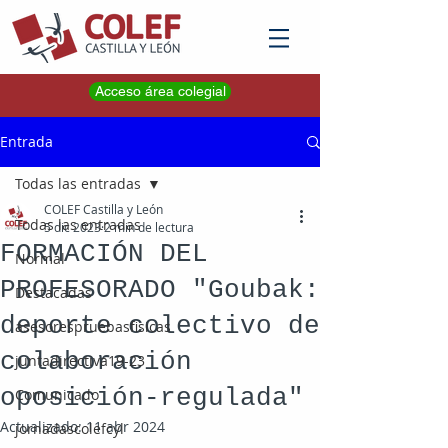
Acceso área colegial
Entrada
Todas las entradas
COLEF Castilla y León
Todas las entradas
5 dic 2023
2 min de lectura
FORMACIÓN DEL
Normal
PROFESORADO "Goubak:
Destacadas
deporte colectivo de
asesorespruebasfisicas
colaboración
juntadirectiva19-23
oposición-regulada"
Comunicado
Actualizado:
11 abr 2024
jornadascolefcyl