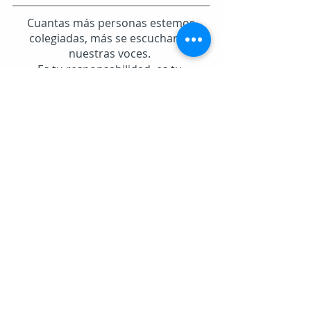
 Cuantas más personas estemos 
colegiadas, más se escucharán 
nuestras voces. 
Es tu responsabilidad, es tu 
compromiso con la profesión.
Si todavía no te has colegiado, 
puedes hacerlo de forma fácil y 
sencilla a través de la 
Plataforma 
COLEF.
#LaUniónNosHaceFuertes
#dejemosdeserinvisibles
educacyl
educaciónfísica
formacioncolef