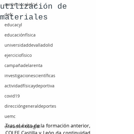
conveniocolefcyl
utilización de
defc
materiales
educacyl
educaciónfísica
universidaddevalladolid
ejerciciofísico
campañadelarenta
investigacionescientíficas
actividadfísicaydeportiva
covid19
direccióngeneraldeportes
uemc
Tras el éxito de la formación anterior, 
evolución-colegial
COLEF Castilla y León da continuidad 