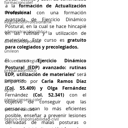
formacioncolef
a la 
formación de Actualización 
saludpublica
Profesional
 con una formación 
avanzada de Ejercicio Dinámico 
RegulacionProfesionalYA
Postural, en la cual se hace hincapié 
administraciónpública
en las rutinas y la utilización de 
materiales. Este curso es 
gratuito 
direccióndeportiva
para colegiados y precolegiados.
unileon
El curso ‘
Ejercicio Dinámico 
encuentrocolegial
Postural (EDP) avanzado: rutinas 
preparadorfísico
EDP, utilización de materiales’
 será 
gymvasion
impartido por 
Carla Ramos Díaz 
(Col. 55.409) y Olga Fernández 
upsa
Fernández
 (Col. 52.341)
 con el 
pleno-consejo-colef
objetivo de conseguir que las 
personas sean lo más eficientes 
sello-de-calidad
posible, enseñar a prevenir lesiones 
seguro-responsabilidad-civil
derivadas de malas posturas o 