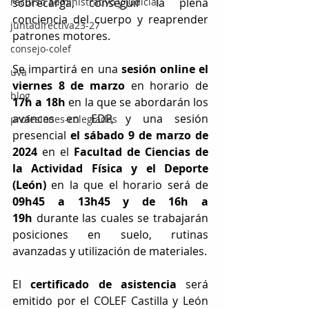
recurso administrativo y judicial
sobrecarga, conseguir la plena 
conciencia del cuerpo y reaprender 
juntadirectiva23-27
patrones motores.
consejo-colef
Se impartirá en una 
sesión online el 
uva
viernes 8 de marzo
 en horario de 
blog
17h a 18h
 en la que se abordarán los 
avances en EDP, y una sesión 
profesiones-colegiadas
presencial 
el sábado 9 de marzo de 
2024 
en el 
Facultad de Ciencias de 
la Actividad Física y el Deporte 
(León) 
en la que el horario será de 
09h45 a 13h45 y de 16h a 
19h
 durante las cuales se trabajarán 
posiciones en suelo, rutinas 
avanzadas y utilización de materiales.
El 
certificado de asistencia
 será 
emitido por el COLEF Castilla y León 