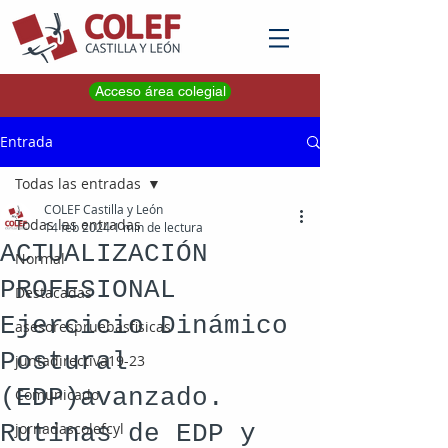
Acceso área colegial
Entrada
Todas las entradas
COLEF Castilla y León
Todas las entradas
14 feb 2024
1 min de lectura
ACTUALIZACIÓN
Normal
PROFESIONAL
Destacadas
Ejercicio Dinámico
asesorespruebasfisicas
Postural
juntadirectiva19-23
(EDP)avanzado.
Comunicado
Rutinas de EDP y
jornadascolefcyl