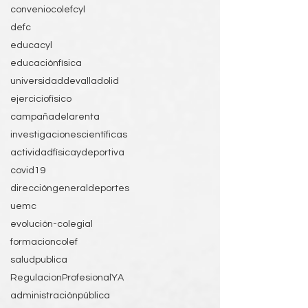
conveniocolefcyl
defc
educacyl
educaciónfísica
universidaddevalladolid
ejerciciofísico
campañadelarenta
investigacionescientíficas
actividadfísicaydeportiva
covid19
direccióngeneraldeportes
uemc
evolución-colegial
formacioncolef
saludpublica
RegulacionProfesionalYA
administraciónpública