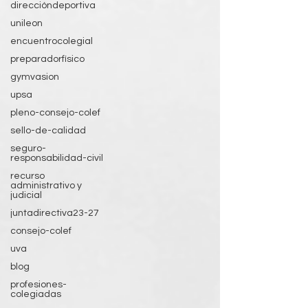
direccióndeportiva
unileon
encuentrocolegial
preparadorfísico
gymvasion
upsa
pleno-consejo-colef
sello-de-calidad
seguro-
responsabilidad-civil
recurso
administrativo y
judicial
juntadirectiva23-27
consejo-colef
uva
blog
profesiones-
colegiadas